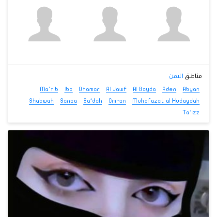
مناطق
اليمن
Ma’rib
Ibb
Dhamar
Al Jawf
Al Bayda
Aden
Abyan
Shabwah
Sanaa
Sa‘dah
Omran
Muhafazat al Hudaydah
Ta‘izz