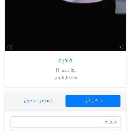
0
0
فاديه
35 سنة,
Yarim, اليمن
سجّل الآن
تسجيل الدخول