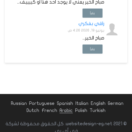
صباح الخير يعني لا يوجد احد هنا او كييييف...
يقرأ
راقي بفكري
يونيو 19, 2026 4:26 ص
صباح الخير...
يقرأ
Russian
Portuguese
Spanish
Italian
English
German
Dutch
French
Arabic
Polish
Turkish
© websitedesign-eg.net 2021. كل الحقوق محفوظة لشركة
في أى بي.