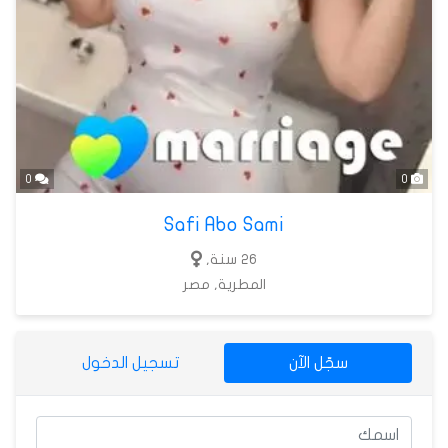
0
0
Safi Abo Sami
26 سنة,
المطرية, مصر
سجّل الآن
تسجيل الدخول