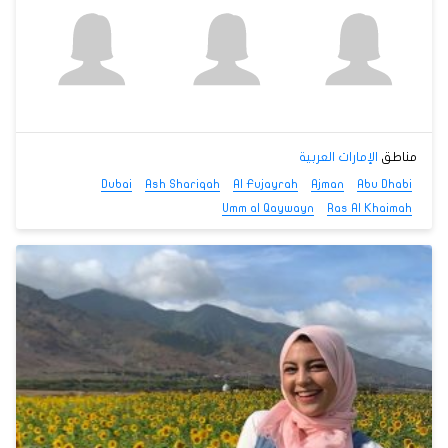
مناطق
الإمارات العربية
Dubai
Ash Shariqah
Al Fujayrah
Ajman
Abu Dhabi
Umm al Qaywayn
Ras Al Khaimah