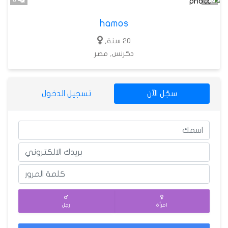
hamos
20 سنة,
دكرنس, مصر
سجّل الآن
تسجيل الدخول
امرأة
رجل