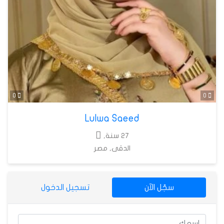
0
0
Lulwa Saeed
27 سنة,
الدقى, مصر
سجّل الآن
تسجيل الدخول