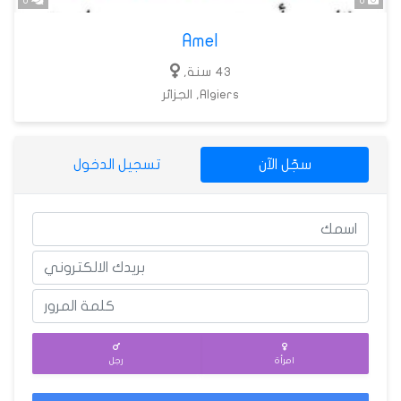
0
0
Amel
43 سنة,
Algiers, الجزائر
سجّل الآن
تسجيل الدخول
امرأة
رجل