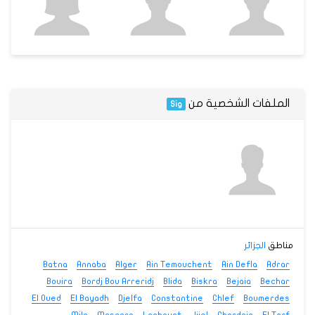
الملفات الشخصية من
Sig
مناطق
الجزائر
Batna
Annaba
Alger
Ain Temouchent
Ain Defla
Adrar
Bouira
Bordj Bou Arreridj
Blida
Biskra
Bejaia
Bechar
El Oued
El Bayadh
Djelfa
Constantine
Chlef
Boumerdes
Mila
Mascara
Laghouat
Jijel
Ghardaia
El Tarf