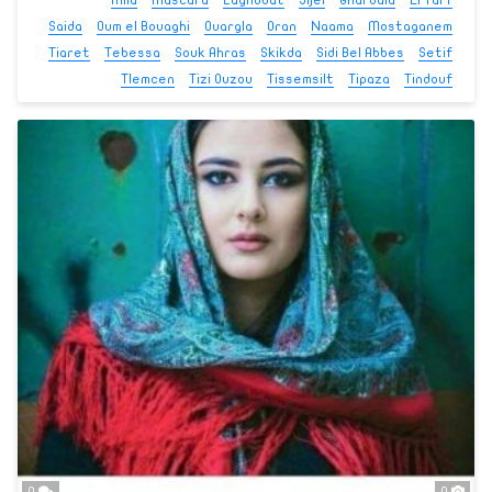
Saida
Oum el Bouaghi
Ouargla
Oran
Naama
Mostaganem
Tiaret
Tebessa
Souk Ahras
Skikda
Sidi Bel Abbes
Setif
Tlemcen
Tizi Ouzou
Tissemsilt
Tipaza
Tindouf