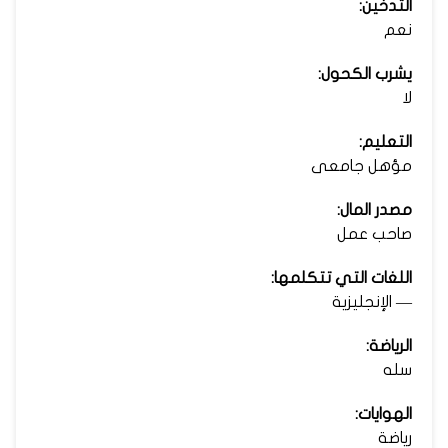
التدخين:
نعم
يشرب الكحول:
لا
التعليم:
مؤهل جامعى
مصدر المال:
صاحب عمل
اللغات التي تتكلمها:
— الإنجليزية
الرياضة:
سله
الهوايات:
رياضة