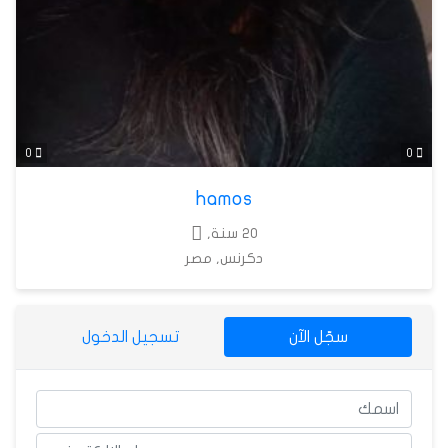
0
0
hamos
20 سنة,
دكرنس, مصر
سجّل الآن
تسجيل الدخول