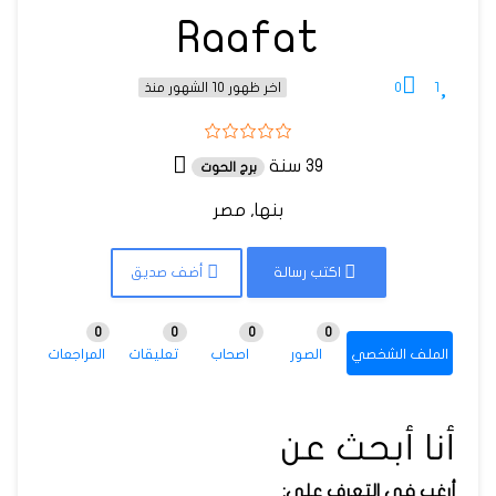
Raafat
0
1
اخر ظهور 10 الشهور منذ
39 سنة
برج الحوت
بنها, مصر
اكتب رسالة
أضف صديق
0
0
0
0
الملف الشخصي
الصور
اصحاب
تعليقات
المراجعات
أنا أبحث عن
أرغب في التعرف على: