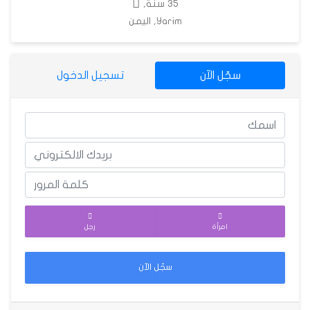
35 سنة,
Yarim, اليمن
سجّل الآن
تسجيل الدخول
امرأة
رجل
سجّل الآن