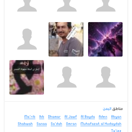
مناطق
اليمن
Ma’rib
Ibb
Dhamar
Al Jawf
Al Bayda
Aden
Abyan
Shabwah
Sanaa
Sa‘dah
Omran
Muhafazat al Hudaydah
Ta‘izz