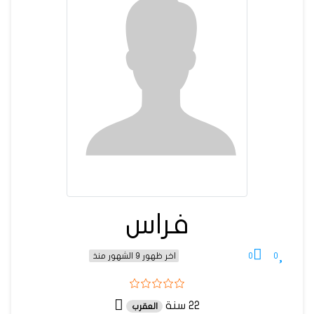
فراس
0
0
اخر ظهور 9 الشهور منذ
22 سنة
العقرب