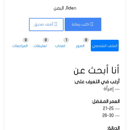
Aden, اليمن
اكتب رسالة
أضف صديق
0
0
1
0
الملف الشخصي
الصور
اصحاب
تعليقات
المراجعات
أنا أبحث عن
أرغب في التعرف على:
— إمرأة
العمر المفضل:
— 21-25
— 26-30
الديانة: