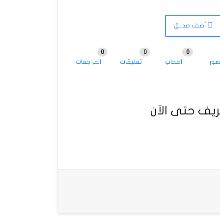
أضف صديق
0
0
0
صور
اصحاب
تعليقات
المراجعات
يف حتى الآن