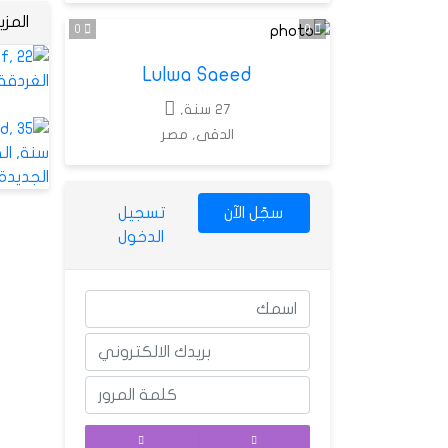
المز
0
0
Lulwa Saeed
27 سنة,
الدقى, مصر
سجّل الآن
تسجيل
الدخول