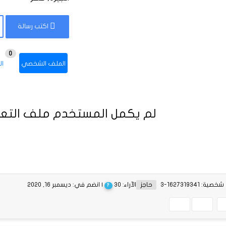
اكتب رسالة
0
الملف الشخصي
ال
لم يكمل المستخدم ملف التعر
ة: 1627319341-3
حاجز
الآراء: 30
| انضم في: ديسمبر 16, 2020
?