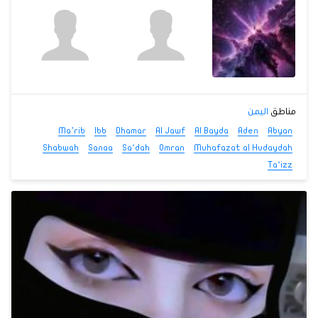
مناطق
اليمن
Ma’rib
Ibb
Dhamar
Al Jawf
Al Bayda
Aden
Abyan
Shabwah
Sanaa
Sa‘dah
Omran
Muhafazat al Hudaydah
Ta‘izz