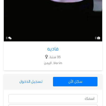
0
0
فاديه
35 سنة,
Yarim, اليمن
سجّل الآن
تسجيل الدخول