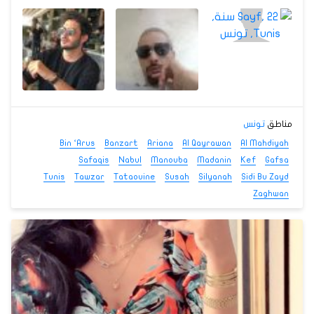
مناطق
تونس
Bin ‘Arus
Banzart
Ariana
Al Qayrawan
Al Mahdiyah
Safaqis
Nabul
Manouba
Madanin
Kef
Gafsa
Tunis
Tawzar
Tataouine
Susah
Silyanah
Sidi Bu Zayd
Zaghwan