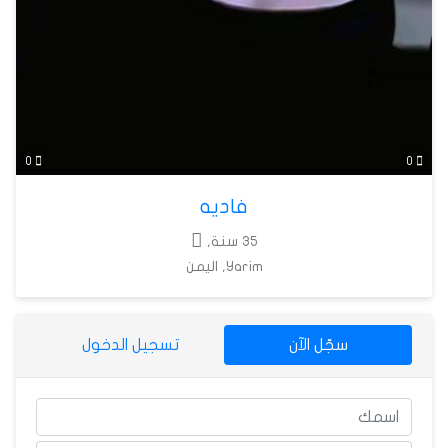
0
0
فاديه
35 سنة,
Yarim, اليمن
سجّل الآن
تسجيل الدخول