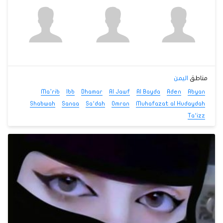
مناطق
اليمن
Ma’rib
Ibb
Dhamar
Al Jawf
Al Bayda
Aden
Abyan
Shabwah
Sanaa
Sa‘dah
Omran
Muhafazat al Hudaydah
Ta‘izz