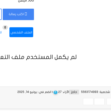
Ibb, اليمن
اكتب رسالة
0
الملف الشخصي
ال
لم يكمل المستخدم ملف التعر
ية: 5563174993
حاجز
الآراء: 27
| انضم في: يونيو 14, 2025
?