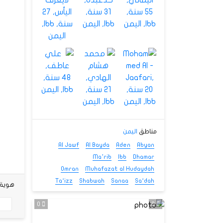
مناطق
اليمن
Al Jawf
Al Bayda
Aden
Abyan
Ma’rib
Ibb
Dhamar
Omran
Muhafazat al Hudaydah
Ta‘izz
Shabwah
Sanaa
Sa‘dah
هوية شخص
0
0