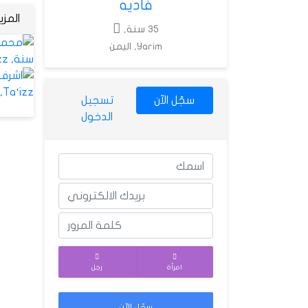
فاديه
المز
35 سنة,
Yarim, اليمن
سجّل الآن
تسجيل
الدخول
امرأة
رجل
سجّل الآن