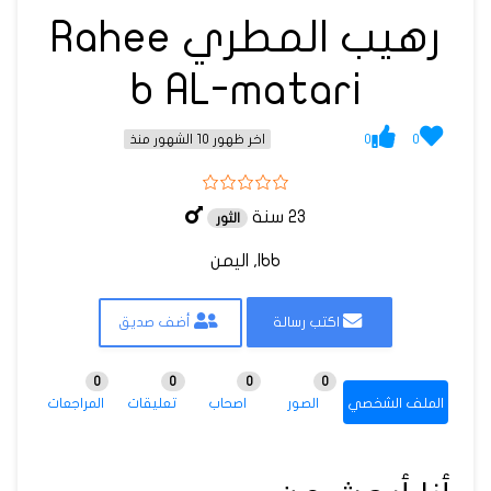
رهيب المطري Rahee
b AL-matari
0
0
اخر ظهور 10 الشهور منذ
23 سنة
الثور
Ibb, اليمن
اكتب رسالة
أضف صديق
0
0
0
0
الملف الشخصي
الصور
اصحاب
تعليقات
المراجعات