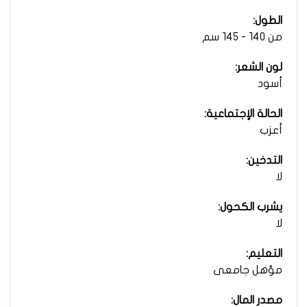
الطول:
من 140 - 145 سم
لون الشعر:
أسود
الحالة الإجتماعية:
أعزب
التدخين:
لا
يشرب الكحول:
لا
التعليم:
مؤهل جامعى
مصدر المال: