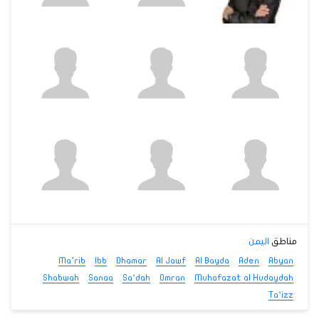
مناطق
اليمن
Ma’rib
Ibb
Dhamar
Al Jawf
Al Bayda
Aden
Abyan
Shabwah
Sanaa
Sa‘dah
Omran
Muhafazat al Hudaydah
Ta‘izz