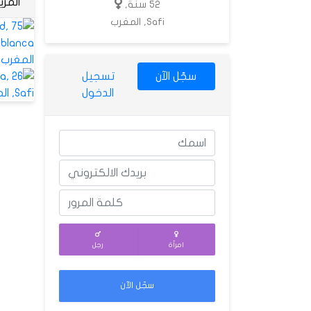
المز
52 سنة,
Safi, المغرب
سجّل الآن
تسجيل
الدخول
امرأة
رجل
سجّل الآن