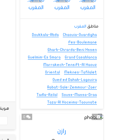
مناطق
المغرب
Doukkala-Abda
Chaouia-Ouardigha
Fes-Boulemane
Gharb-Chrarda-Beni Hssen
Guelmim-Es Smara
Grand Casablanca
Marrakech-Tensift-Al Haouz
Oriental
Meknes-Tafilalet
Oued ed Dahab-Lagouira
Rabat-Sale-Zemmour-Zaer
Tadla-Azilal
Souss-Massa-Draa
Taza-Al Hoceima-Taounate
هوية شخص
0
0
رازن