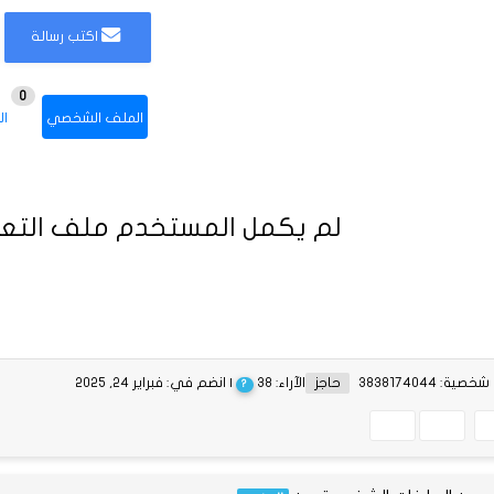
اكتب رسالة
0
الملف الشخصي
ال
لم يكمل المستخدم ملف التعر
ية: 3838174044
حاجز
الآراء: 38
| انضم في: فبراير 24, 2025
?