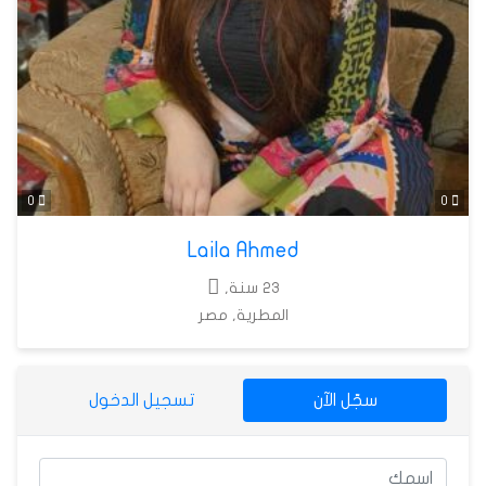
0
0
Laila Ahmed
23 سنة,
المطرية, مصر
سجّل الآن
تسجيل الدخول