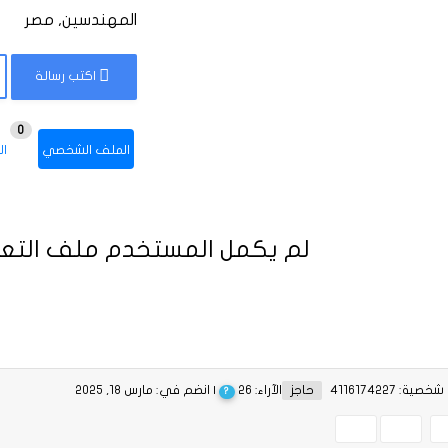
المهندسين, مصر
اكتب رسالة
0
الملف الشخصي
ال
لم يكمل المستخدم ملف التعر
ية: 4116174227
حاجز
الآراء: 26
| انضم في: مارس 18, 2025
?