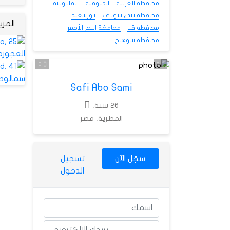
محافظة الغربية
المنوفية
القليوبية
محافظة بنى سويف
بورسعيد
المز
محافظة قنا
محافظة البحر الأحمر
محافظة سوهاج
0
0
Safi Abo Sami
26 سنة,
المطرية, مصر
سجّل الآن
تسجيل
الدخول