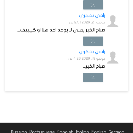
يقرأ
راقي بفكري
يونيو 21, 2026 2:51 ص
صباح الخير يعني لا يوجد احد هنا او كييييف...
يقرأ
راقي بفكري
يونيو 19, 2026 4:26 ص
صباح الخير...
يقرأ
Russian
Portuguese
Spanish
Italian
English
German