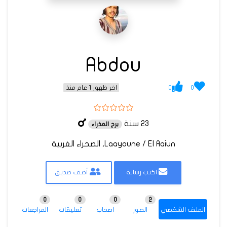
Abdou
0
0
اخر ظهور 1 عام منذ
23 سنة
برج العذراء
Laayoune / El Aaiun, الصحراء الغربية
اكتب رسالة
أضف صديق
0
0
0
2
الملف الشخصي
الصور
اصحاب
تعليقات
المراجعات