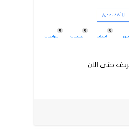
أضف صديق
0
0
0
صور
اصحاب
تعليقات
المراجعات
يف حتى الآن