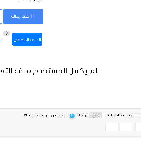
اكتب رسالة
0
الملف الشخصي
ال
لم يكمل المستخدم ملف التعر
ية: 5611175029
حاجز
الآراء: 30
| انضم في: يونيو 19, 2025
?