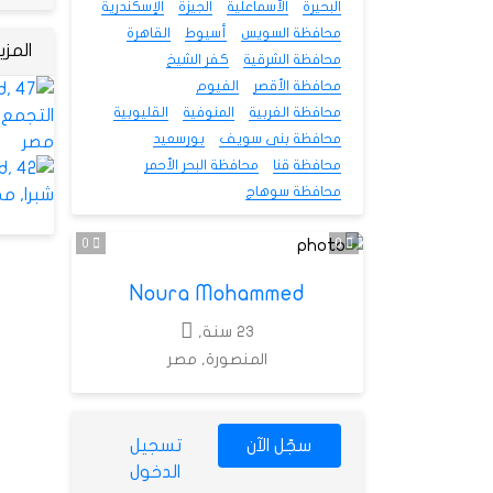
البحيرة
الأسماعلية
الجيزة
الإسكندرية
محافظة السويس
أسيوط
القاهرة
المز
محافظة الشرقية
كفر الشيخ
محافظة الأقصر
الفيوم
محافظة الغربية
المنوفية
القليوبية
محافظة بنى سويف
بورسعيد
محافظة قنا
محافظة البحر الأحمر
محافظة سوهاج
0
0
Noura Mohammed
23 سنة,
المنصورة, مصر
سجّل الآن
تسجيل
الدخول