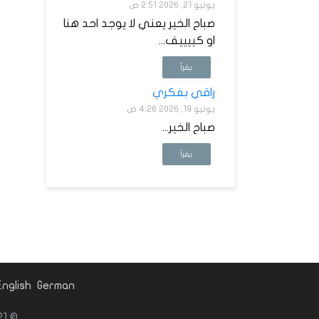
يونيو 21, 2026 2:51 ص
صباح الخير يعني لا يوجد احد هنا
او كييييف...
يقرأ
راقي بفكري
يونيو 19, 2026 4:26 ص
صباح الخير...
يقرأ
English
German
© websitedesign-eg.net 2021. كل الحقوق محفوظة لشركة في أى بي.