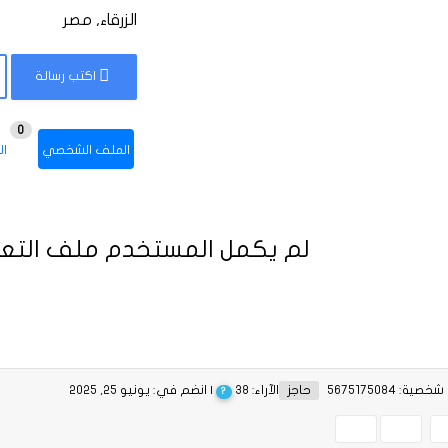
الزرقاء, مصر
اكتب رسالة
0
الملف الشخصي
ال
لم يكمل المستخدم ملف التعر
ية: 5675175084
حاجز
الآراء: 38
| انضم في: يونيو 25, 2025
?