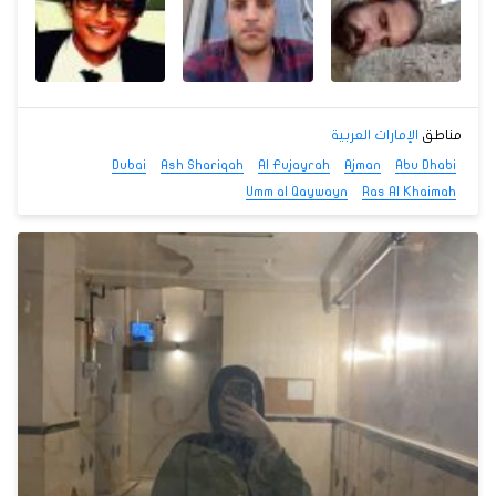
مناطق
الإمارات العربية
Dubai
Ash Shariqah
Al Fujayrah
Ajman
Abu Dhabi
Umm al Qaywayn
Ras Al Khaimah