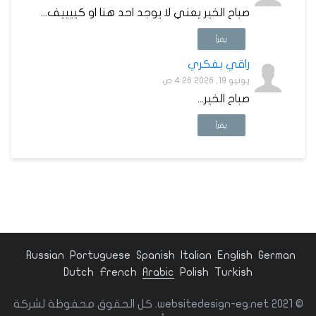
صباح الخير يعني لا يوجد احد هنا او كييييف...
يقرأ
راقي بفكري
يونيو 19, 2026 4:26 ص
صباح الخير...
يقرأ
Russian
Portuguese
Spanish
Italian
English
German
Dutch
French
Arabic
Polish
Turkish
© websitedesign-eg.net 2021. كل الحقوق محفوظة لشركة