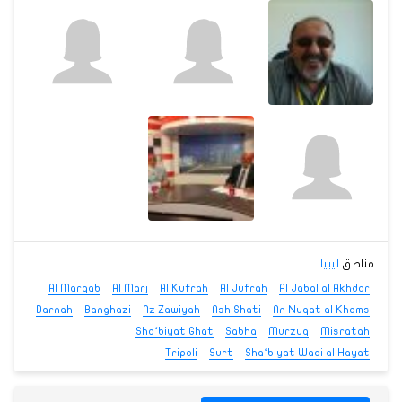
مناطق
ليبيا
Al Marqab
Al Marj
Al Kufrah
Al Jufrah
Al Jabal al Akhdar
Darnah
Banghazi
Az Zawiyah
Ash Shati
An Nuqat al Khams
Sha‘biyat Ghat
Sabha
Murzuq
Misratah
Tripoli
Surt
Sha‘biyat Wadi al Hayat